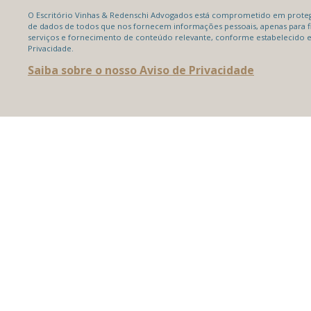
O Escritório Vinhas & Redenschi Advogados está comprometido em protege
de dados de todos que nos fornecem informações pessoais, apenas para f
serviços e fornecimento de conteúdo relevante, conforme estabelecido 
Privacidade.
Saiba sobre o nosso Aviso de Privacidade