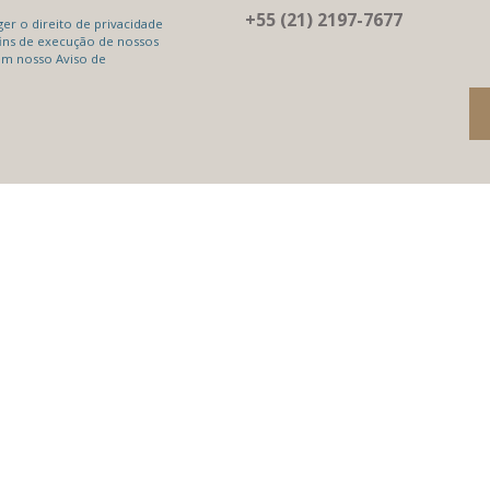
+55 (21) 2197-7677
r o direito de privacidade
ins de execução de nossos
em nosso Aviso de