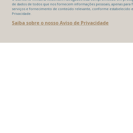
de dados de todos que nos fornecem informações pessoais, apenas para f
serviços e fornecimento de conteúdo relevante, conforme estabelecido 
Privacidade.
Saiba sobre o nosso Aviso de Privacidade