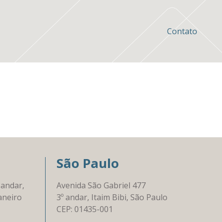
Contato
São Paulo
 andar,
Avenida São Gabriel 477
aneiro
3º andar, Itaim Bibi, São Paulo
CEP: 01435-001