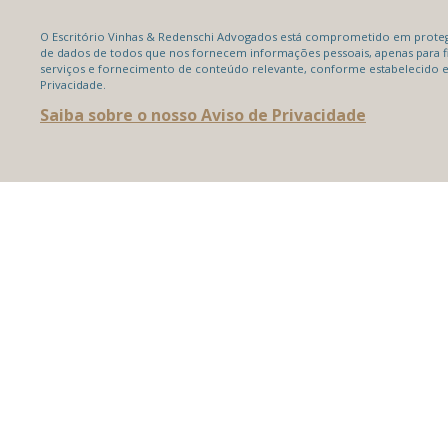
O Escritório Vinhas & Redenschi Advogados está comprometido em protege
de dados de todos que nos fornecem informações pessoais, apenas para f
serviços e fornecimento de conteúdo relevante, conforme estabelecido 
Privacidade.
Saiba sobre o nosso Aviso de Privacidade