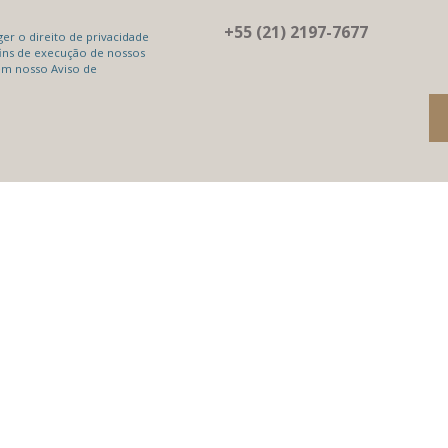
+55 (21) 2197-7677
r o direito de privacidade
ins de execução de nossos
em nosso Aviso de