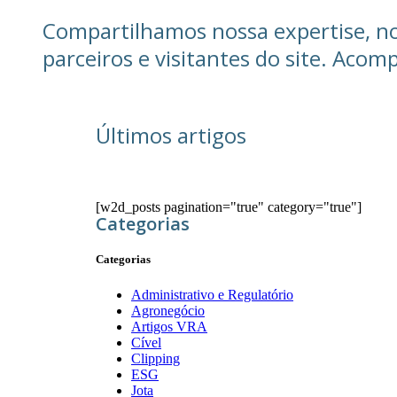
Compartilhamos nossa expertise, not
parceiros e visitantes do site. Aco
Últimos artigos
[w2d_posts pagination="true" category="true"]
Categorias
Categorias
Administrativo e Regulatório
Agronegócio
Artigos VRA
Cível
Clipping
ESG
Jota