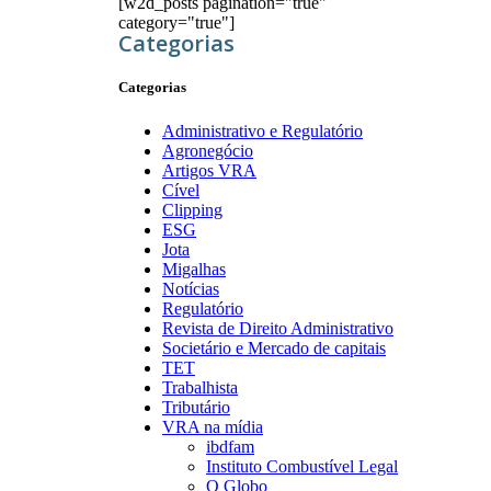
[w2d_posts pagination="true"
category="true"]
Categorias
Categorias
Administrativo e Regulatório
Agronegócio
Artigos VRA
Cível
Clipping
ESG
Jota
Migalhas
Notícias
Regulatório
Revista de Direito Administrativo
Societário e Mercado de capitais
TET
Trabalhista
Tributário
VRA na mídia
ibdfam
Instituto Combustível Legal
O Globo