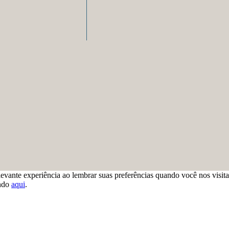
levante experiência ao lembrar suas preferências quando você nos visit
ando
aqui
.