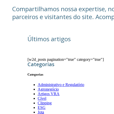
Compartilhamos nossa expertise, not
parceiros e visitantes do site. Aco
Últimos artigos
[w2d_posts pagination="true" category="true"]
Categorias
Categorias
Administrativo e Regulatório
Agronegócio
Artigos VRA
Cível
Clipping
ESG
Jota