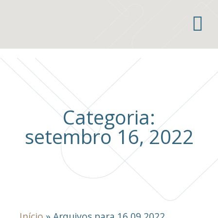
Áreas de atuação
Categoria:
setembro 16, 2022
Início
»
Arquivos para 16.09.2022