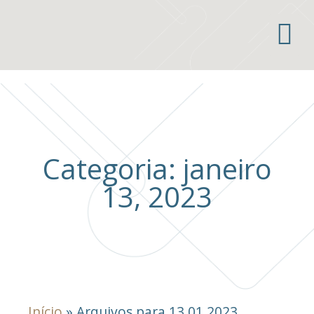
Áreas de atuação
Categoria: janeiro
13, 2023
Início
»
Arquivos para 13.01.2023