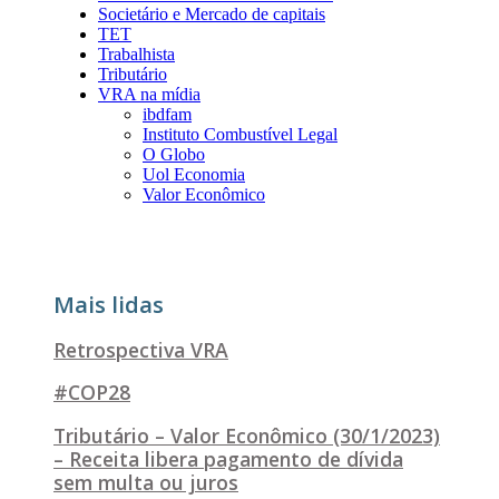
Societário e Mercado de capitais
TET
Trabalhista
Tributário
VRA na mídia
ibdfam
Instituto Combustível Legal
O Globo
Uol Economia
Valor Econômico
Mais lidas
Retrospectiva VRA
#COP28
Tributário – Valor Econômico (30/1/2023)
– Receita libera pagamento de dívida
sem multa ou juros