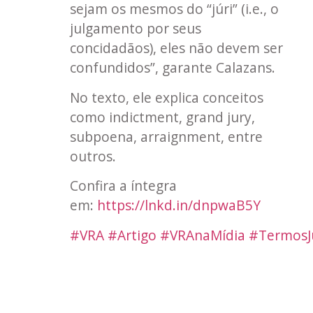
sejam os mesmos do “júri” (i.e., o
julgamento por seus
concidadãos), eles não devem ser
confundidos”, garante Calazans.
No texto, ele explica conceitos
como indictment, grand jury,
subpoena, arraignment, entre
outros.
Confira a íntegra
em:
https://lnkd.in/dnpwaB5Y
#VRA
#Artigo
#VRAnaMídia
#TermosJu