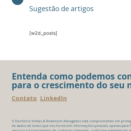
Sugestão de artigos
[w2d_posts]
Entenda como podemos con
para o crescimento do seu 
Contato
LinkedIn
O Escritório Vinhas & Redenschi Advogados está comprometido em protege
de dados de todos que nos fornecem informações pessoais, apenas para f
serviços e fornecimento de conteúdo relevante, conforme estabelecido 