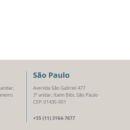
São Paulo
 andar,
Avenida São Gabriel 477
aneiro
3º andar, Itaim Bibi, São Paulo
CEP: 01435-001
+55 (11) 3164-7677