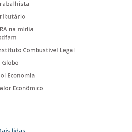
rabalhista
ributário
RA na mídia
bdfam
nstituto Combustível Legal
 Globo
ol Economia
alor Econômico
ais lidas