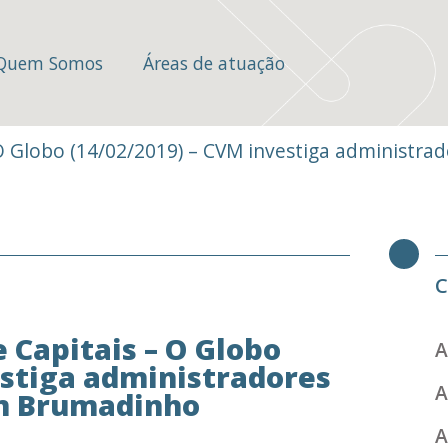
Quem Somos
Áreas de atuação
 O Globo (14/02/2019) – CVM investiga administr
C
 Capitais – O Globo
A
estiga administradores
A
em Brumadinho
A