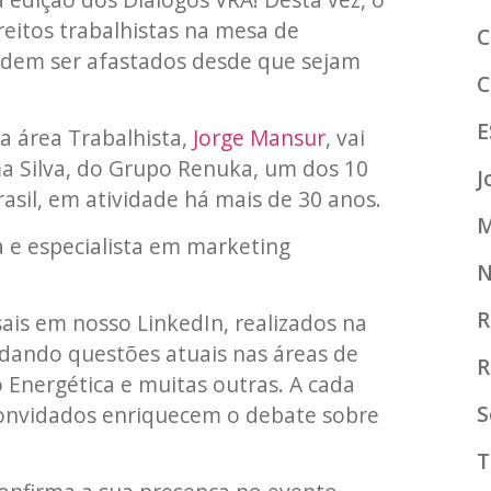
reitos trabalhistas na mesa de
C
podem ser afastados desde que sejam
C
E
a área Trabalhista,
Jorge Mansur
, vai
a Silva, do Grupo Renuka, um dos 10
J
asil, em atividade há mais de 30 anos.
M
a e especialista em marketing
N
R
is em nosso LinkedIn, realizados na
rdando questões atuais nas áreas de
R
o Energética e muitas outras. A cada
S
 convidados enriquecem o debate sobre
T