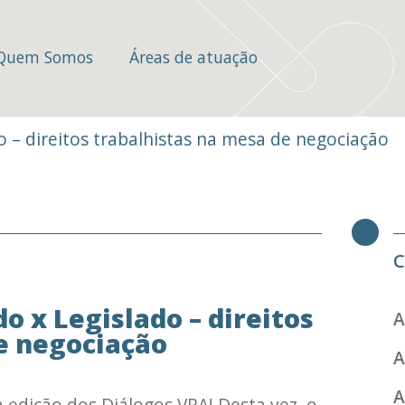
Quem Somos
Áreas de atuação
 – direitos trabalhistas na mesa de negociação
C
 x Legislado – direitos
A
e negociação
A
A
a edição dos Diálogos VRA! Desta vez, o