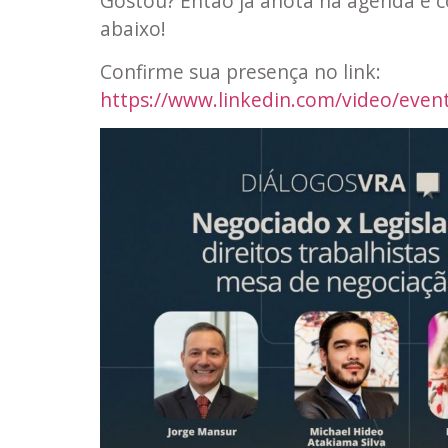
Gostou? Então já anota na agenda e c
abaixo!
Confirme sua presença no link:
https://www.linkedin.com/video/even