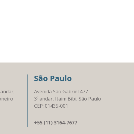
São Paulo
 andar,
Avenida São Gabriel 477
aneiro
3º andar, Itaim Bibi, São Paulo
CEP: 01435-001
+55 (11) 3164-7677