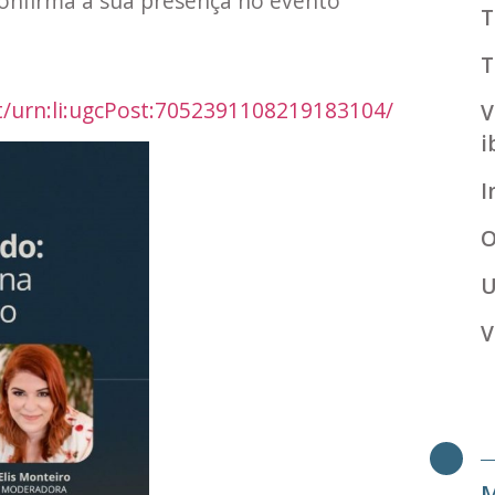
onfirma a sua presença no evento
T
T
t/urn:li:ugcPost:7052391108219183104/
V
i
I
O
U
V
M