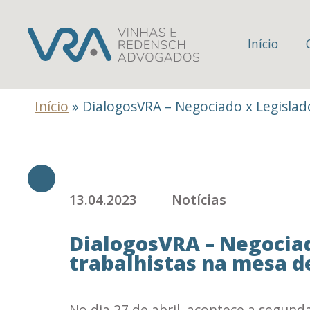
Início
Início
»
DialogosVRA – Negociado x Legislado
13.04.2023
Notícias
DialogosVRA – Negociado
trabalhistas na mesa d
No dia 27 de abril, acontece a segund