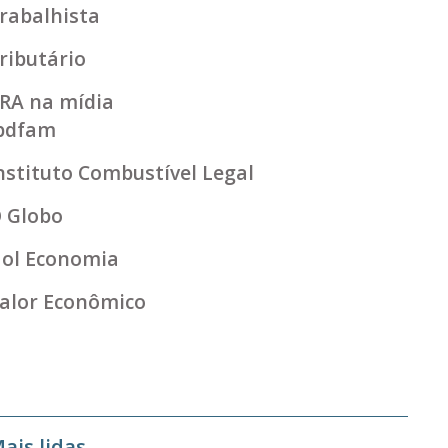
rabalhista
ributário
RA na mídia
bdfam
nstituto Combustível Legal
 Globo
ol Economia
alor Econômico
ais lidas