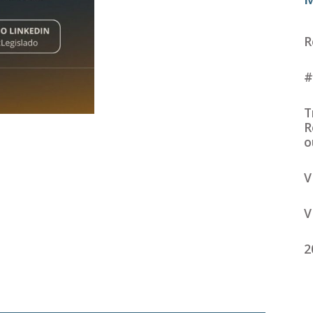
R
#
T
R
o
V
V
2