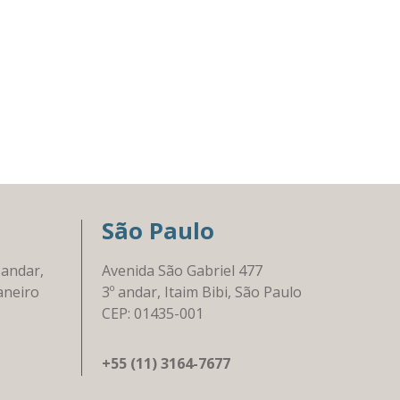
São Paulo
 andar,
Avenida São Gabriel 477
aneiro
3º andar, Itaim Bibi, São Paulo
CEP: 01435-001
+55 (11) 3164-7677