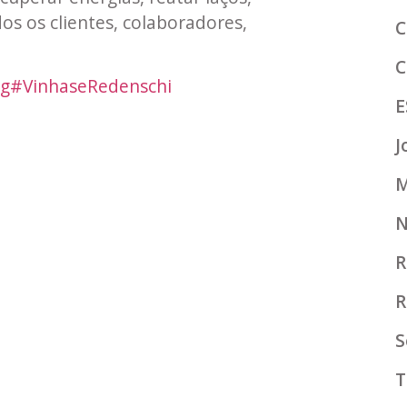
os os clientes, colaboradores,
C
C
ag
#
VinhaseRedenschi
E
J
M
N
R
R
S
T