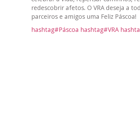
redescobrir afetos. O VRA deseja a tod
parceiros e amigos uma Feliz Páscoa!
hashtag
#
Páscoa
hashtag
#
VRA
hasht