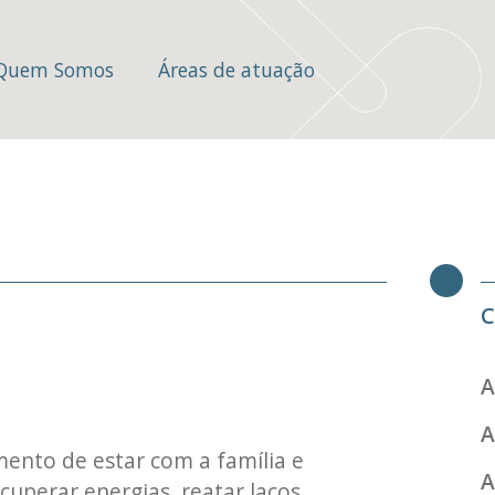
Quem Somos
Áreas de atuação
C
A
A
ento de estar com a família e
A
cuperar energias, reatar laços,