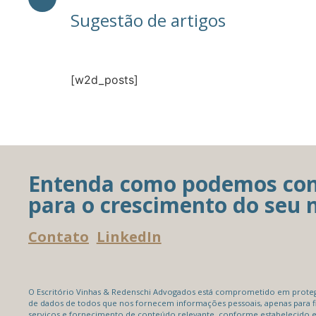
Sugestão de artigos
[w2d_posts]
Entenda como podemos con
para o crescimento do seu 
Contato
LinkedIn
O Escritório Vinhas & Redenschi Advogados está comprometido em protege
de dados de todos que nos fornecem informações pessoais, apenas para f
serviços e fornecimento de conteúdo relevante, conforme estabelecido 