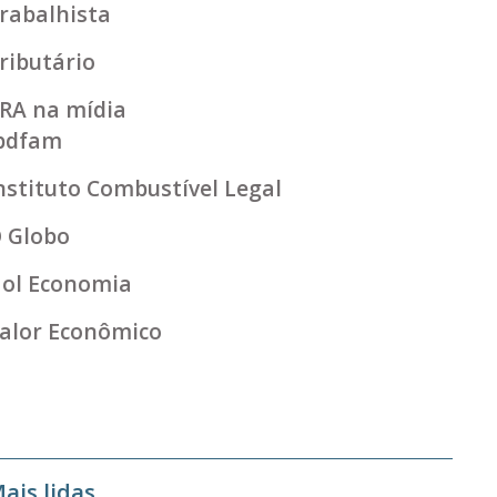
rabalhista
ributário
RA na mídia
bdfam
nstituto Combustível Legal
 Globo
ol Economia
alor Econômico
ais lidas