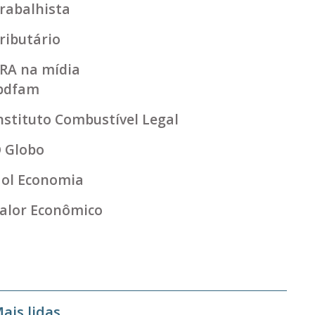
rabalhista
ributário
RA na mídia
bdfam
nstituto Combustível Legal
 Globo
ol Economia
alor Econômico
ais lidas