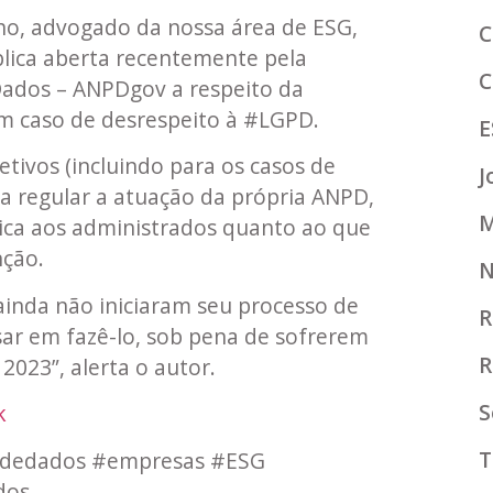
lho, advogado da nossa área de ESG,
C
blica aberta recentemente pela
C
Dados – ANPDgov a respeito da
em caso de desrespeito à #LGPD.
E
etivos (incluindo para os casos de
J
ra regular a atuação da própria ANPD,
M
dica aos administrados quanto ao que
nção.
N
ainda não iniciaram seu processo de
R
ar em fazê-lo, sob pena de sofrerem
R
 2023”, alerta o autor.
S
k
T
odedados #empresas #ESG
dos