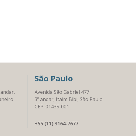
São Paulo
 andar,
Avenida São Gabriel 477
aneiro
3º andar, Itaim Bibi, São Paulo
CEP: 01435-001
+55 (11) 3164-7677