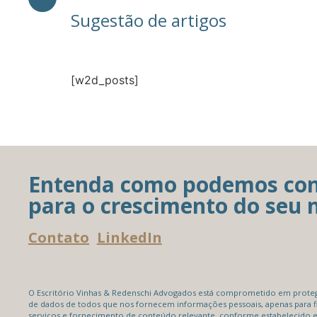
Sugestão de artigos
[w2d_posts]
Entenda como podemos con
para o crescimento do seu 
Contato
LinkedIn
O Escritório Vinhas & Redenschi Advogados está comprometido em protege
de dados de todos que nos fornecem informações pessoais, apenas para f
serviços e fornecimento de conteúdo relevante, conforme estabelecido 