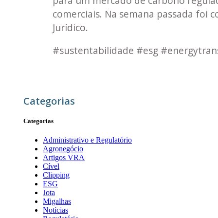
para um mercado de carbono regulado
comerciais. Na semana passada foi 
Jurídico.
#sustentabilidade #esg #energytran
Categorias
Categorias
Administrativo e Regulatório
Agronegócio
Artigos VRA
Cível
Clipping
ESG
Jota
Migalhas
Notícias