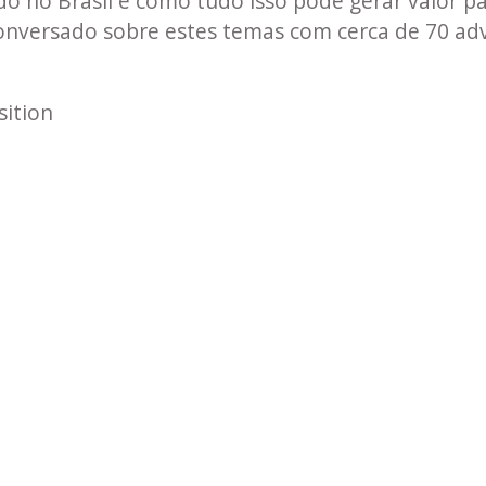
 no Brasil e como tudo isso pode gerar valor pa
conversado sobre estes temas com cerca de 70 a
sition