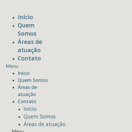
Ir
para
Início
o
Quem
conteúdo
Somos
Áreas de
atuação
Contato
Menu
Início
Quem Somos
Áreas de
atuação
Contato
Início
Quem Somos
Áreas de atuação
Menu