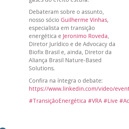
Debateram sobre o assunto,
nosso sócio
Guilherme Vinhas
,
especialista em transição
energética e
Jeronimo Roveda
,
Diretor Jurídico e de Advocacy da
Biofix Brasil e, ainda, Diretor da
Aliança Brasil Nature-Based
Solutions.
Confira na íntegra o debate:
https://www.linkedin.com/video/even
#TransiçãoEnergética
#VRA
#Live
#A