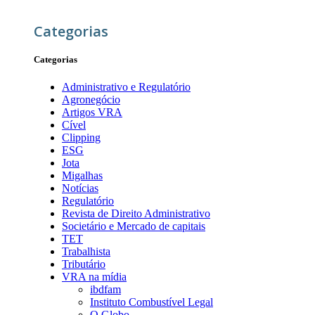
Categorias
Categorias
Administrativo e Regulatório
Agronegócio
Artigos VRA
Cível
Clipping
ESG
Jota
Migalhas
Notícias
Regulatório
Revista de Direito Administrativo
Societário e Mercado de capitais
TET
Trabalhista
Tributário
VRA na mídia
ibdfam
Instituto Combustível Legal
O Globo