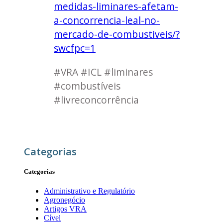
medidas-liminares-afetam-
a-concorrencia-leal-no-
mercado-de-combustiveis/?
swcfpc=1
#VRA #ICL #liminares
#combustíveis
#livreconcorrência
Categorias
Categorias
Administrativo e Regulatório
Agronegócio
Artigos VRA
Cível