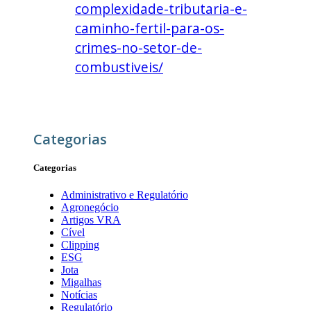
complexidade-tributaria-e-
caminho-fertil-para-os-
crimes-no-setor-de-
combustiveis/
Categorias
Categorias
Administrativo e Regulatório
Agronegócio
Artigos VRA
Cível
Clipping
ESG
Jota
Migalhas
Notícias
Regulatório