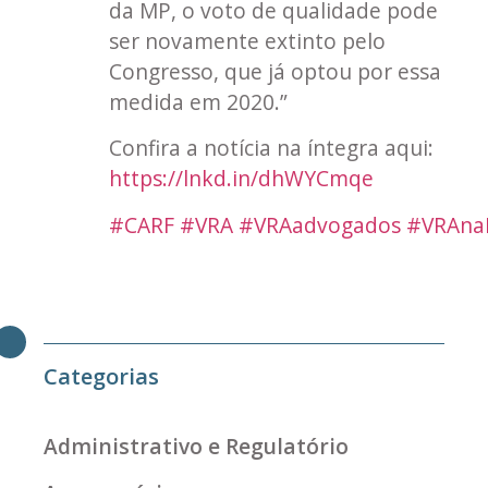
da MP, o voto de qualidade pode
ser novamente extinto pelo
Congresso, que já optou por essa
medida em 2020.”
Confira a notícia na íntegra aqui:
https://lnkd.in/dhWYCmqe
#CARF
#VRA
#VRAadvogados
#VRAna
Categorias
Administrativo e Regulatório