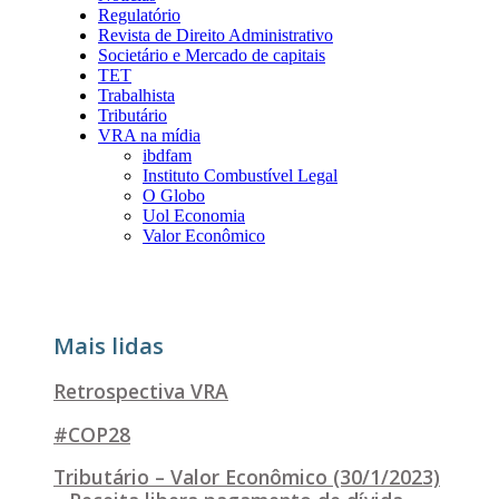
Regulatório
Revista de Direito Administrativo
Societário e Mercado de capitais
TET
Trabalhista
Tributário
VRA na mídia
ibdfam
Instituto Combustível Legal
O Globo
Uol Economia
Valor Econômico
Mais lidas
Retrospectiva VRA
#COP28
Tributário – Valor Econômico (30/1/2023)