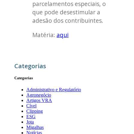
parcelamentos especiais, o
que pode desestimular a
adesão dos contribuintes.
Matéria:
aqui
Categorias
Categorias
Administrativo e Regulatório
Agronegócio
Artigos VRA
Cível
Clipping
ESG
Jota
Migalhas
Notícias