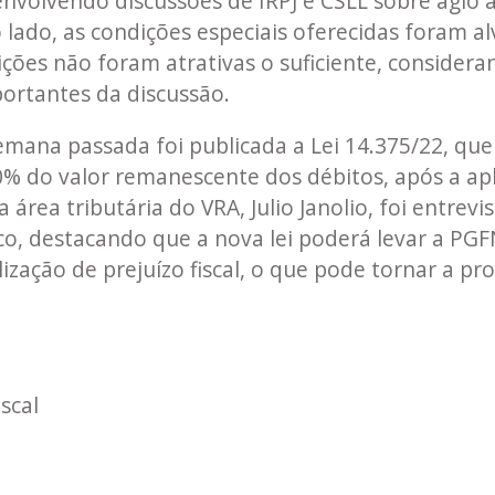
 envolvendo discussões de IRPJ e CSLL sobre ági
lado, as condições especiais oferecidas foram alv
ições não foram atrativas o suficiente, considera
portantes da discussão.
mana passada foi publicada a Lei 14.375/22, que 
 70% do valor remanescente dos débitos, após a ap
 área tributária do VRA, Julio Janolio, foi entrevi
o, destacando que a nova lei poderá levar a PGF
lização de prejuízo fiscal, o que pode tornar a pr
scal