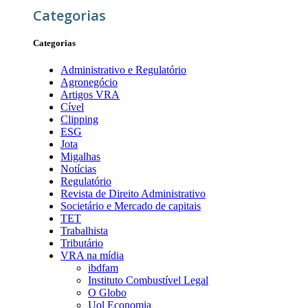
Categorias
Categorias
Administrativo e Regulatório
Agronegócio
Artigos VRA
Cível
Clipping
ESG
Jota
Migalhas
Notícias
Regulatório
Revista de Direito Administrativo
Societário e Mercado de capitais
TET
Trabalhista
Tributário
VRA na mídia
ibdfam
Instituto Combustível Legal
O Globo
Uol Economia