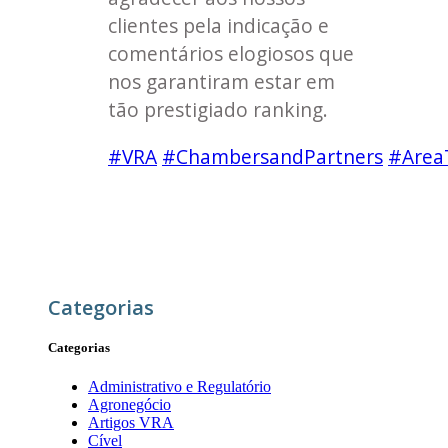
clientes pela indicação e
comentários elogiosos que
nos garantiram estar em
tão prestigiado ranking.
#VRA
#ChambersandPartners
#AreaT
Categorias
Categorias
Administrativo e Regulatório
Agronegócio
Artigos VRA
Cível