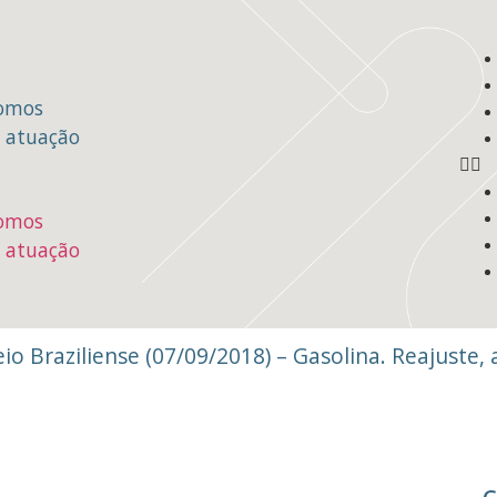
omos
e atuação
omos
e atuação
io Braziliense (07/09/2018) – Gasolina. Reajuste,