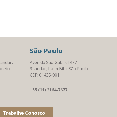
São Paulo
 andar,
Avenida São Gabriel 477
aneiro
3º andar, Itaim Bibi, São Paulo
CEP: 01435-001
+55 (11) 3164-7677
Trabalhe Conosco