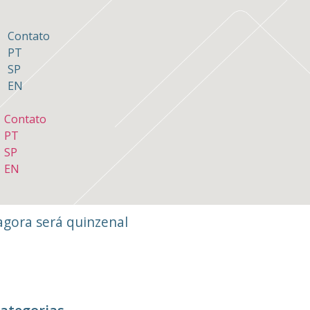
Contato
PT
SP
EN
Contato
PT
SP
EN
 agora será quinzenal