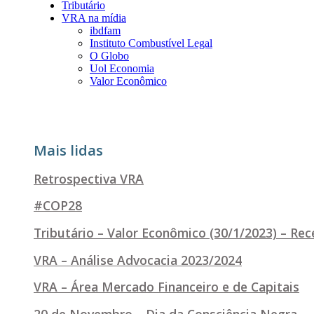
Tributário
VRA na mídia
ibdfam
Instituto Combustível Legal
O Globo
Uol Economia
Valor Econômico
Mais lidas
Retrospectiva VRA
#COP28
Tributário – Valor Econômico (30/1/2023) – Re
VRA – Análise Advocacia 2023/2024
VRA – Área Mercado Financeiro e de Capitais
20 de Novembro – Dia da Consciência Negra