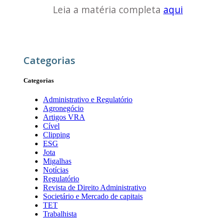
Leia a matéria completa
aqui
Categorias
Categorias
Administrativo e Regulatório
Agronegócio
Artigos VRA
Cível
Clipping
ESG
Jota
Migalhas
Notícias
Regulatório
Revista de Direito Administrativo
Societário e Mercado de capitais
TET
Trabalhista