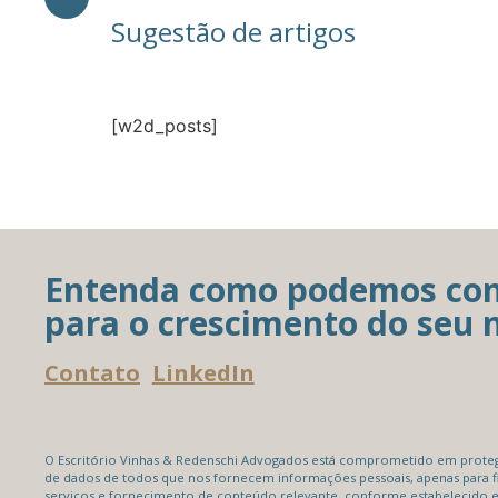
Sugestão de artigos
[w2d_posts]
Entenda como podemos con
para o crescimento do seu 
Contato
LinkedIn
O Escritório Vinhas & Redenschi Advogados está comprometido em protege
de dados de todos que nos fornecem informações pessoais, apenas para f
serviços e fornecimento de conteúdo relevante, conforme estabelecido 