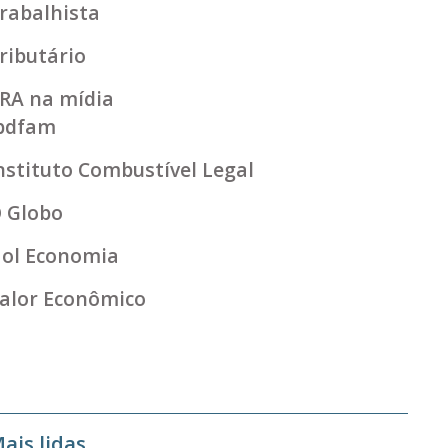
rabalhista
ributário
RA na mídia
bdfam
nstituto Combustível Legal
 Globo
ol Economia
alor Econômico
ais lidas