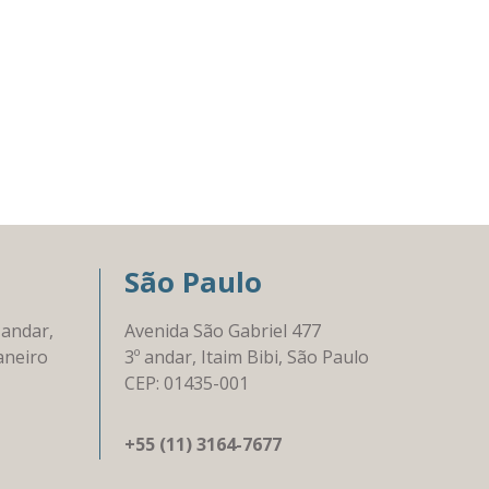
São Paulo
 andar,
Avenida São Gabriel 477
aneiro
3º andar, Itaim Bibi, São Paulo
CEP: 01435-001
+55 (11) 3164-7677