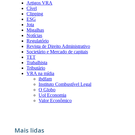
Artigos VRA
Cível
Clipping
ESG
Jota
Migalhas
Notícias
Regulatório
Revista de Direito Administrativo
Societário e Mercado de capitais
TET
Trabalhista
Tributário
VRA na mídia
ibdfam
Instituto Combustível Legal
O Globo
Uol Economia
Valor Econômico
Mais lidas