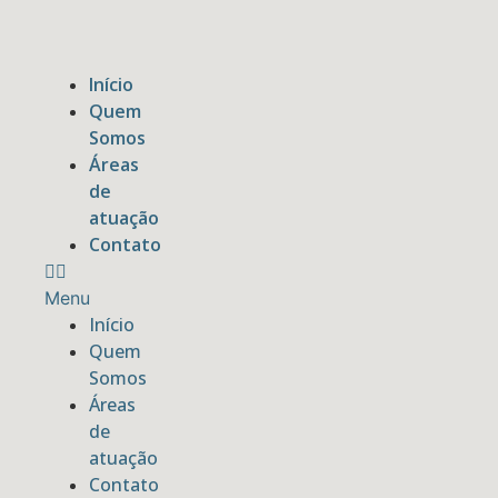
Ir
para
o
Início
conteúdo
Quem
Somos
Áreas
de
atuação
Contato
Menu
Início
Quem
Somos
Áreas
de
atuação
Contato