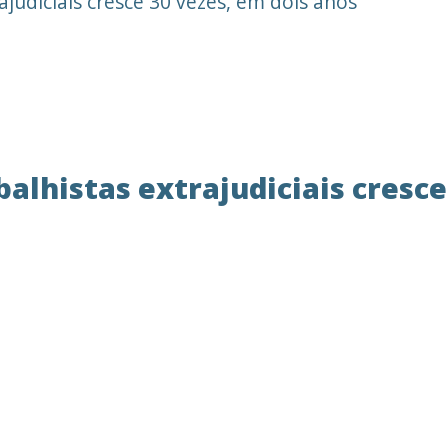
judiciais cresce 30 vezes, em dois anos
lhistas extrajudiciais cresce